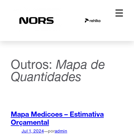
Saltar
para
o
conteúdo
Outros:
Mapa de
Quantidades
Mapa Medicoes – Estimativa
Orçamental
Jul 1, 2024
—
por
admin