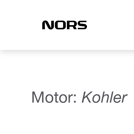
Saltar
para
o
conteúdo
Motor:
Kohler