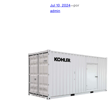
Jul 10, 2024
—
por
admin