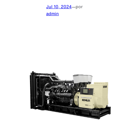
Jul 10, 2024
—
por
admin