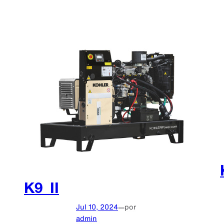
K9_II
Jul 10, 2024
—
por
admin