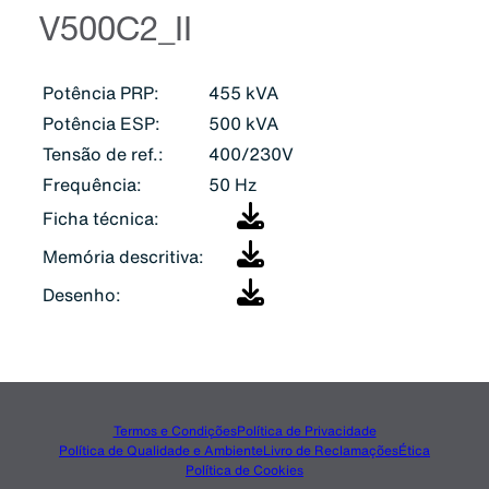
V500C2_II
Potência PRP:
455 kVA
Potência ESP:
500 kVA
Tensão de ref.:
400/230V
Frequência:
50 Hz
Ficha técnica:
Memória descritiva:
Desenho:
Termos e Condições
Política de Privacidade
Política de Qualidade e Ambiente
Livro de Reclamações
Ética
Política de Cookies