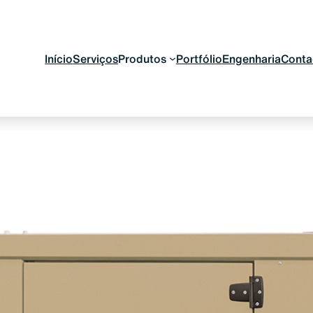
Início
Serviços
Produtos
Portfólio
Engenharia
Conta