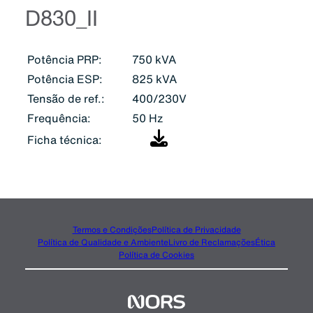
D830_II
Potência PRP:
750 kVA
Potência ESP:
825 kVA
Tensão de ref.:
400/230V
Frequência:
50 Hz
Ficha técnica:
Termos e Condições
Política de Privacidade
Política de Qualidade e Ambiente
Livro de Reclamações
Ética
Política de Cookies